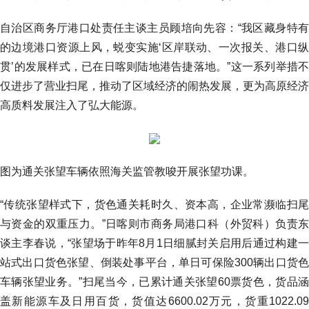
自治区商务厅港口处责任主谈主员顾培向先容：“我区藏身特有
的边境港口资源上风，蜕变实施‘区岸联动、一次报关、港口纵
贯’的发展样式，已在日喀则陆地港告捷落地。”这一系列举措不
仅进步了营业扫尾，推动了区域经济的闹热发展，更为高原经济
高质料发展注入了弘大能源。
图为通关张望车辆依照海关监管教唆开展张望功课。
“传统张望样式下，货色通关耗时久、资本高，企业常濒临扫尾
与资金的双重压力。”日喀则市商务局港口科（外贸科）负责东
谈主李春说，“张望场于昨年8月1日细腻封关启用后通过构建一
站式出口货色张望、倒装处事平台，单日可保险300辆出口货色
车辆张望业务。”扫尾当今，已累计通关张望60票货色，货品涵
盖新能源车及日用百货，货值达6600.02万元，货重1022.09