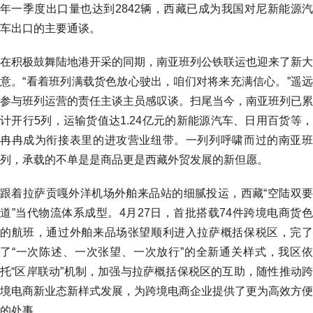
年一季度出口量也达到2842辆，西藏已成为我国对尼新能源汽
车出口的主要通谈。
在积极鼓舞陆地港开采的同期，南亚班列公铁联运也迎来了新大
意。“看着班列满载货色放心驶出，咱们对将来充满信心。”遥远
参与班列运营的责任主谈主员感叹谈。扫尾当今，南亚班列已累
计开行5列，运输货值达1.24亿元的新能源汽车、日用百货等，
冉冉成为衔接表里的进攻营业纽带。一列列呼啸而过的南亚班
列，承载的不单是是商品更是西藏外贸发展的新但愿。
跟着拉萨贡嘎外洋机场外舶来品站的细腻投运，西藏“空陆双要
道”当代物流体系成型。4月27日，首批搭载74件跨境电商货色
的航班，通过外舶来品场张望顺利进入拉萨概括保税区，完了
了“一次陈述、一次张望、一次放行”的全新通关样式，我区依
托“区岸联动”机制，加强与拉萨概括保税区的互助，随性推动跨
境电商新业态新样式发展，为跨境电商企业提供了更为高效方便
的处事。