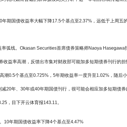
期国债收益率大幅下降17.5个基点至2.37%，远低于上周五的
kasan Securities首席债券策略师Naoya Hasegaw
券收益率高潮，反馈出市集对财政部可能加多短期债券刊行的担
.5个基点至0.725%，5年期收益率一度升至1.02%，随后小幅
减20年、30年或40年期国债刊行，很可能会相应加多短期债
25，目下开云体育报143.11。
。10年期国债收益率下降4个基点至4.47%