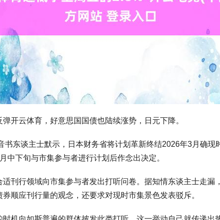
反弹开云体育，好意思国国债也陆续涨势，日元下降。
引音书东谈主士默示，日本财务省将计划革新终结2026年3月确
6月中下旬与市集参与者进行计划后作念出决定。
合适刊行领域向市集参与者发出打听问卷。据知情东谈主士走漏
债券顺应刊行量的观念，还要求对现时市集景色发表驳斥。
的时机向如斯普遍的群体披发此类打听，这一举动自己就传递出