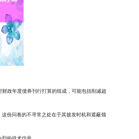
现时财政年度债券刊行打算的组成，可能包括削减超
，这份问卷的不寻常之处在于其披发时机和遮蔽领
热烈的战术信号。