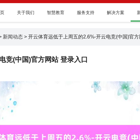
页
关于我们
智慧教育
服务支持
解决方案
>
新闻动态
> 开云体育远低于上周五的2.6%-开云电竞(中国)官
电竞(中国)官方网站 登录入口