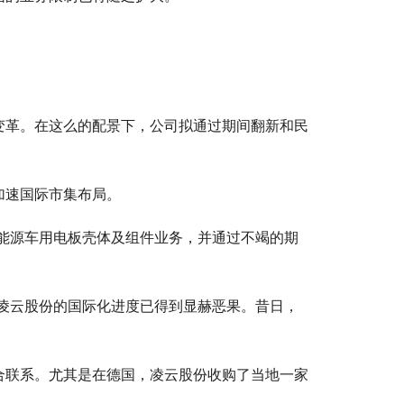
革。在这么的配景下，公司拟通过期间翻新和民
加速国际市集布局。
能源车用电板壳体及组件业务，并通过不竭的期
凌云股份的国际化进度已得到显赫恶果。昔日，
联系。尤其是在德国，凌云股份收购了当地一家