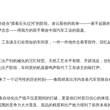
处在“摸着石头过河”的阶段。凌云股份的前身——一家不起眼
梦念念——用我方的双手窜改中国汽车工业的面庞。
东谈主们在简短的车间里，一件一件地作念着零部件。回忆起
产到机械化的冗忙转型。天然工艺水平有限、开辟浅近，但他
化出产阶段，车间里的机器轰鸣声取代了工东谈主的敲打声。
来了一个记号性的历史时刻——奏凯研发出洋内首条汽车管路自
自动化出产线不仅是期间的打破，更是咱们对昔日信心的体现。
范围的竞争力大大普及。居品的精度和出产效力得到了前所未有