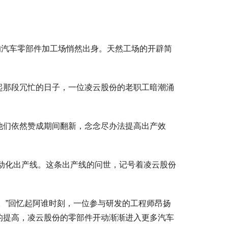
的汽车零部件加工场悄然出身。天然工场的开辟简
那段冗忙的日子，一位凌云股份的老职工暗潮涌
们依然赞成期间翻新，念念尽办法提高出产效
动化出产线。这条出产线的问世，记号着凌云股份
”回忆起阿谁时刻，一位参与研发的工程师昂扬
的提高，凌云股份的零部件开动渐渐进入更多汽车