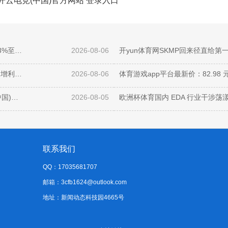
云电竞(中国)官方网站 登录入口
开云(中国)Kaiyun·官方网站 - 登录入口二季度营收增23%至12.36亿好意思元-开云电竞(中国)官方网站 登录入口
2026-08-06
开云(中国)Kaiyun·官方网站 - 登录入口相接两年增收不增利背后-开云电竞(中国)官方网站 登录入口
2026-08-06
开yun体育网最新价：43.45 元）保举评级-开云电竞(中国)官方网站 登录入口
2026-08-05
联系我们
QQ：17035681707
邮箱：3cfb1624@outlook.com
地址：新闻动态科技园4665号