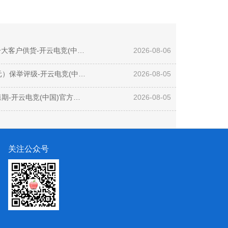
开yun体育网SKMP回来径直给第一大客户供货-开云电竞(中国)官方网站 登录入口
2026-08-06
体育游戏app平台最新价：82.98 元）保举评级-开云电竞(中国)官方网站 登录入口
2026-08-05
欧洲杯体育国内 EDA 行业干涉荡漾期-开云电竞(中国)官方网站 登录入口
2026-08-05
关注公众号