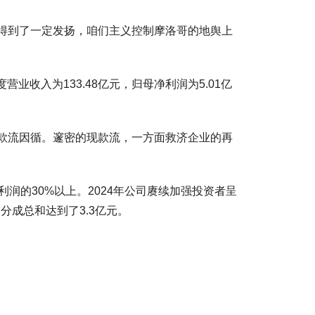
得到了一定发扬，咱们主义控制摩洛哥的地舆上
收入为133.48亿元，归母净利润为5.01亿
款流因循。邃密的现款流，一方面救济企业的再
润的30%以上。2024年公司赓续加强投资者呈
，分成总和达到了3.3亿元。