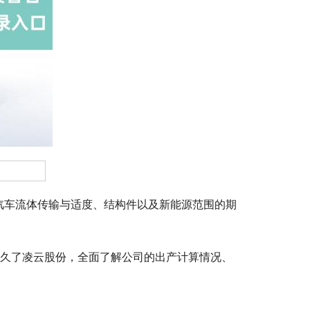
车流体传输与适度、结构件以及新能源范围的期
久了凌云股份，全面了解公司的出产计算情况、